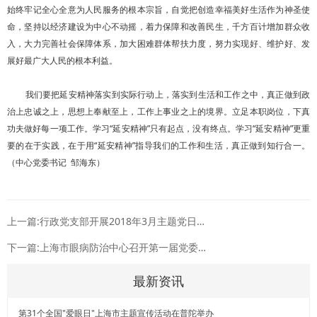
始终牢记全心全意为人民服务的根本宗旨，自觉把创造幸福美好生活作为神圣使
命，坚持以经济建设为中心不动摇，着力保障和改善民生，千方百计增加群众收
入，大力完善社会保障体系，加大困难群体帮扶力度，努力实现好、维护好、发
展好最广大人民的根本利益。
我们要把延安精神落实到实际行动上，落实到生活和工作之中，真正做到政
治上忠诚之上，思想上奉献至上，工作上事业之上的境界。立足本职岗位，下真
功夫做好每一项工作。学习“延安精神”只有起点，没有终点。学习“延安精神”更重
要的在于实践，在于用“延安精神”指导我们的工作和生活，真正做到知行合一。
（中心党委书记 邹海东）
上一篇:行政党支部开展2018年3月主题党日活动
下一篇:上海市眼病防治中心召开第一届党委会第33次会议
最新资讯
第31个全国"爱眼日"上海市主题宣传活动在普陀举办