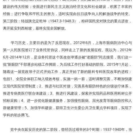
建设的伟大经验；全面进行新民主主义政治经济文化和社会建设，积累了丰富的
经验；进行争取和平民主的努力，适时实现由抗日战争向人民解放战争的转变。
第三阶段：转战陕北定乾坤（1947.3-1948.3），粉碎国民党对陕北的重点进攻，
离开延安到西柏坡，最终实现全国解放。
学习历史，主要目的是为了反思现在。2012年6月，上海市眼病防治中心与
第一人民医院签订了业务托管协议，同样走上了新的发展征程。我以为，2012年
6月-2014年12月，是业务托管这个医改创举逐步被“老眼防”同志接受，我们这一
批”新眼防”干部逐步站稳工作脚跟，为后续工作打好基础的阶段。2015年1月起，
随着这一届党政班子正式开始工作，真正开始了新的眼科专科医院改革的进程：
包括1、全院全体职工纳入绩效考核，实施一岗一薪，适时调整完善，不断加快建
立现代医院管理制度；2、推进与社区对接，完善具有眼防特色的分级诊疗体系，
推进专病类医疗联合体建设；3、推进行风建设，探索并实现药品和医用耗材公开
招标采购；4、进一步优化眼健康服务，加强慢性眼病、屈光发育等眼病防控和人
群健康管理；5、加强学科建设，获得卫生计生委公共卫生重点学科项目，实现了
学科的初步腾飞。
党中央在延安历史的第二阶段，曾经历过艰辛的3个时期：1937-1940年，当