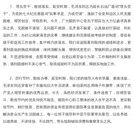
1、埋头苦干，狠抓落实。延安时期，毛泽东同志为延长石油厂题词“埋头苦
干”，为党的七大纪念册题词“实事求是、力戒空谈”，激励了全党和边区人民克服
困难、艰苦创业、夺取胜利。今天，广大眼防中心党员干部应当大力弘扬求真务
实之风，见困难不退缩，见问题不推脱，见矛盾不躲避，认真做好打基础、利长
远的工作，办好让病家满意的实事；继续健全和完善绩效考核评价制度，督促各
级干部提高工作效率，集中精力抓落实。我们应该既看到取得的成绩和进步，更
看到面临的挑战和困难，保持清醒头脑，增强忧患意识，警惕和防止骄傲自满情
绪、不思进取情绪、贪图享受情绪，自觉以艰苦奋斗为荣，工作顺利时不头脑发
热，遇到困难时不灰心丧气，取得成就时不为其所累，脚踏实地做工作。
2、厉行节约，勤俭办事。延安时期，我们党的领导人布衣草履、素食淡饭，
毛泽东同志穿着补丁衣服给抗大学员讲课，林伯渠同志用绳子作腰带，体现了共
产党人艰苦朴素的优秀品质。今天，虽然经济发展了、条件改善了，但艰苦奋
斗、勤俭节约的优良传统不能丢。眼防中心职工整体的收入水平还不高，更应勤
俭节约、精打细算，把有限的资金和资源用在眼防事业发展最急需的地方，用在
解决群众生产生活困难上。每一位班子领导和中层干部要率先垂范，以俭养德、
以德养政，不讲排场、不比阔气，带头抵制铺张浪费和奢靡享乐之风。