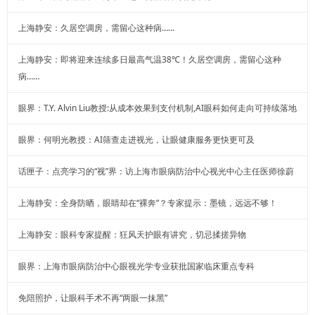
上海静安：久居空调房，需留心这种病……
上海静安：即将迎来连续多日最高气温38℃！久居空调房，需留心这种
病……
眼界：T.Y. Alvin Liu教授:从成本效果到支付机制,AI眼科如何走向可持续落地
眼界：何明光教授：AI筛查走进视光，让眼健康服务更快更可及
话匣子：点亮学习的“视”界：访上海市眼病防治中心视光中心主任医师徐蔚
上海静安：全身防晒，眼睛却在“裸奔”？专家提示：墨镜，远远不够！
上海静安：眼科专家提醒：狂风天护眼有讲究，切忌揉搓异物
眼界：上海市眼病防治中心眼视光学专业获批国家临床重点专科
免陪照护，让眼科手术不再“两眼一抹黑”