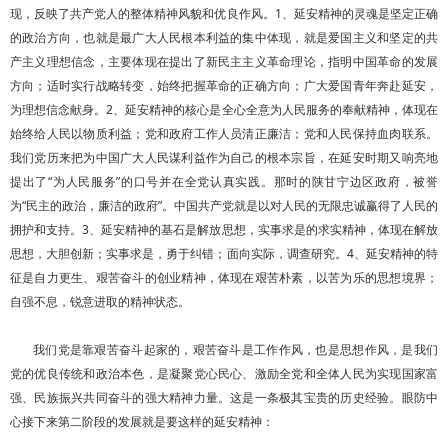
现，反映了共产党人的整体精神风貌和优良作风。1、延安精神的灵魂是坚定正确
的政治方向，也就是最广大人民根本利益的集中体现，就是爱国主义和坚定的共
产主义理想信念，主要体现在提出了新民主主义革命理论，指明中国革命的发展
方向；适时实行战略转变，始终把握革命的正确方向；广大爱国青年奔赴延安，
为理想信念献身。2、延安精神的核心是全心全意为人民服务的奉献精神，体现在
始终给人民以物质利益；党和政府工作人员清正廉洁；党和人民保持血肉联系。
我们党历来把为中国广大人民谋利益作为自己的根本宗旨，在延安时期又响亮地
提出了“为人民服务”的口号并在全党认真实践。那时的陕甘宁边区政府，被誉
为“民主的政治，廉洁的政府”。中国共产党就是以对人民的无限忠诚赢得了人民的
拥护和支持。3、延安精神的基石是解放思想，实事求是的求实精神，体现在解放
思想，大胆创新；实事求是，勇于纠错；面向实际，调查研究。4、延安精神的特
征是自力更生、艰苦奋斗的创业精神，体现在艰苦朴素，以苦为乐的思想境界；
自强不息，锐意进取的精神状态。
我们党是靠艰苦奋斗起家的，艰苦奋斗是工作作风，也是思想作风，是我们
党的优良传统和政治本色，是凝聚党心民心、激励全党和全体人民为实现国家富
强、民族振兴共同奋斗的强大精神力量。这是一条极其宝贵的历史经验。眼防中
心接下来第二阶段的发展就是要这样的延安精神：