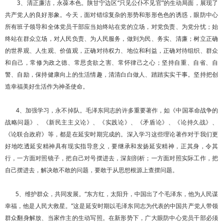
3、清正廉洁，永葆本色。陕甘宁边区“只见公仆不见官”的生动局面，展现了
共产党人的良好形象。今天，面对错综复杂的形势和形形色色的诱惑，眼防中心
所有班子领导和全体党员干部应当始终站在党的立场，对党负责、为党分忧；始
终站在群众立场，对人民负责、为人民服务，做到为民、务实、清廉；树立正确
的世界观、人生观、价值观，正确对待权力、地位和利益，正确对待组织、群众
和自己，常修为政之德、常思贪欲之害、常怀律己之心；坚持自重、自省、自
警、自励，保持健康向上的生活情趣，清清白白做人、踏踏实实干事。坚持把创
造幸福美好生活作为神圣使命。
4、加强学习，永不掉队。毛泽东同志的许多重要著作，如《中国革命战争的
战略问题》、《新民主主义论》、《实践论》、《矛盾论》、《论持久战》、
《论联合政府》等，都是在延安时期完成的。深入学习这些理论著作对于我们更
好地吃透延安精神具有现实指导意义，要继承和发扬延安精神，正其身，令其
行，一方面对照镜子，把自己对号摆进去，深刻剖析；一方面对照实际工作，把
自己摆进去，解决敢不敢的问题，要敢于从思想根源上查摆问题。
5、维护群众，共同发展。“东方红，太阳升，中国出了个毛泽东，他为人民谋
幸福，他是人民大救星。”这是延安时期以毛泽东同志为代表的中国共产党人带领
群众翻身解放、当家作主的生动写照。在新形势下，广大眼防中心党员干部必须