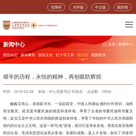
无障碍
关怀版
中文版
眼防报
新闻中心
首页
/
新闻中心
医院动态
媒体聚焦
医院文化
红十字工作
眼防报
视频宣传
艰辛的历程，永恒的精神，再创眼防辉煌
时间：2018-03-28
来源：中心党委书记 邹海东
点击数：599次
巍巍宝塔山，滚滚延河水。一说起延安，中国人民都会感到分外亲切，油然
而生敬意。延安是华夏民族的摇篮和发祥地，孕育了古老的华夏民族和华夏文
明；延安又是中华人民共和国的摇篮和发祥地，孕育了年轻的中华人民共和国和
现代的社会主义文明。这是一块“红色”圣地，因为它是革命圣地，我党在延安落脚
然后出发，毛泽东思想在这里从形成、发展到成熟；是人才圣地，创办了30多所