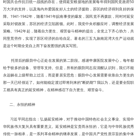
时国共合作抗日统一战线的存在，使得延安根据地的发展每年得到国民党政府50
万大洋的支持，以及海内外爱国友好人士的经济援助，苏区的经济得到良好的保
障。1941-1942年，随着1941年皖南事变的爆发，国民党不再拨款，同时对延安
采取封锁政策，苏区的经济立陷困顿。此时，我党中央积极应对，调整经济发展
策略。1942年起，随着自力更生、艰苦奋斗精神的提出，全党上下齐心协力，共
同垦荒劳作，实现了苏区经济的自给自足。著名的三五九旅南泥湾大生产运动就
是这个时期全党自上而下奋发图强的真实写照。
托管后的眼防中心正处在发展的第二阶段。感谢申康医院发展中心，每年都
给予较多的设备、管理等支持。但是，所有的眼防同志应清醒认识到，我们不能
永远躺在上级帮助上过活，而是要居安思危：眼防中心发展需要依靠自力更生的
那一天已经很近了。如何能稳定渡过即将到来的“断奶期”? 我以为，还是要全院职
工都具有真正的延安精神，在精神感召下自力更生、艰苦奋斗。
二、永恒的精神
习近平同志指出：弘扬延安精神，对于推动中国特色社会主义事业、实现中
华民族伟大复兴具有重要意义。延安精神是宝贵而永恒的，它是与中华民族优秀
传统一脉相承，是一系列革命精神的继承发展，是中国共产党性质宗旨的集中体