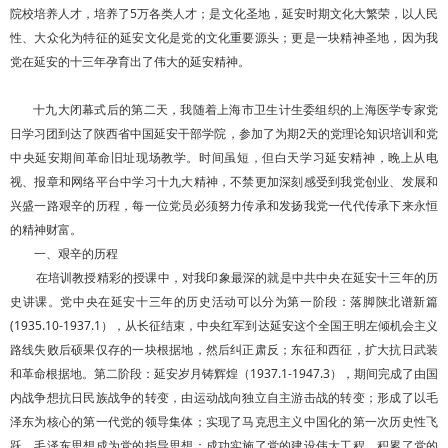
院校培养人才，培养了5万各类人才；是文化圣地，延安时期文化大繁荣，以人民
性、大众化为特征的延安文化是党的文化重要源头；更是一块精神圣地，因为我
党在延安的十三年孕育出了伟大的延安精神。
十九大闭幕式后的第二天，我随着上海市卫生计生委组织的上海医学专家党
日学习团到达了陕西省中国延安干部学院，参加了为期2天的党理论知识培训和党
中央延安期间革命旧址现场教学。时间虽短，但白天学习延安精神，晚上从电
视、报章和网络平台中学习十九大精神，不禁更加深刻感受到我党创业、发展和
兴盛一路艰辛的历程，每一位党员必须努力传承和发扬我党一代代传承下来永恒
的精神财富。
一、艰辛的历程
在培训教授精彩的授课中，对我印象最深的就是中共中央在延安十三年的历
史讲课。党中央在延安十三年的历史活动可以分为第一阶段：落脚陕北谱新篇
(1935.10-1937.1），从长征结束，中央红军到达延安这个全国王明左倾机会主义
路线失败后硕果仅存的一块根据地，然后纠正肃反；东征和西征，扩大抗日武装
和革命根据地。第二阶段：延安岁月铸辉煌（1937.1-1947.3），期间完成了由国
内战争想抗日民族战争的转变，由运动战向独立自主游击战的转变；形成了以毛
泽东为核心的第一代党的领导集体；实现了马克思主义中国化的第一次历史性飞
跃，毛泽东思想成为党的指导思想；成功实施了党的建设伟大工程，积累了党的