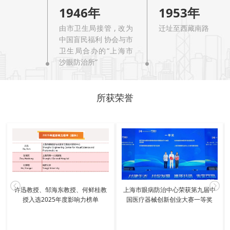
医学科技奖二等奖、全国慈善组织慈善工作范例宣传
1946年
1953年
活动“慈善品牌项目”、全国医院人文管理路演杰出人
由市卫生局接管 , 改为
迁址至西藏南路 460 
中国盲民福利 协会与市
文管理案例二等奖、上海市科学技术普及奖一等奖、
卫生局合办的“上海市
上海医院管理创新奖、上海市标准创新贡献奖、上海
沙眼防治所”
医学科技奖二等奖、上海创新医疗服务品牌、上海市
所获荣誉
科普教育创新奖科普管理优秀奖、上海市健康科普推
优选树活动健康科普作品音视频类一等奖、上海教卫
工作党委系统100个社会主义核心价值观建设典型案例
等重磅荣誉。
许迅教授、邹海东教授、何鲜桂教
上海市眼病防治中心荣获第九届中
授入选2025年度影响力榜单
国医疗器械创新创业大赛一等奖