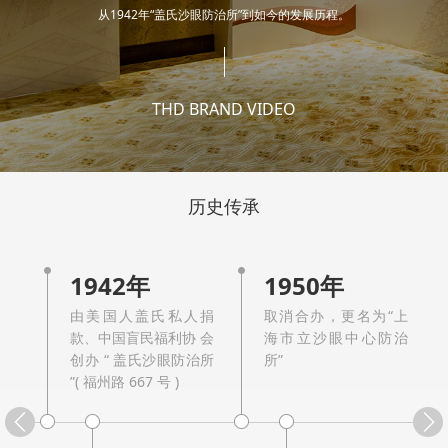
从1942年“盖氏沙眼防治所”到如今的发展历程。
激光等医疗方面独具特色，与国内外相关医疗机构开
展技术合作，成为多种疑难眼病的会诊转诊中心。多
年来，医院建立完善“市-区-社区”三级眼病防治网络体
THD BRAND VIDEO
系，组织开展儿童青少年近视防控、成年人视觉健康
管理、低视力康复等公共卫生服务项目，在全国率先
历史传承
建立覆盖全市百万儿童青少年的全球最大数字化屈光
发育档案体系，实现白内障、糖尿病视网膜病变、屈
光不正等致盲性眼病精准干预及长效常态管理，牵头
1942年
1950年
推动创建视觉健康智能管理中心（VIMC）、智慧明眸
由美国人盖氏私人捐
取消合办，更名为“上
款、中国盲民福利协 会
海市立沙眼中心防治
护眼基地“明眸城市”建设，有关经验和成果列入国家
创办 “ 盖氏沙眼防治所
所”
”( 福州路 667 号 )
标准规范和行动指南。
近年来，医院荣获中华医学科技奖二等奖、华夏