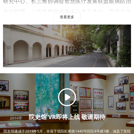
研究中心、长三角协调会智慧医疗发展联盟眼病防治
专科联盟、上海市视觉健康中心牵头单位，同济大学
查看更多
附属眼科医院（筹），上海市文明单位，上海市科普
文化基地，上海市志愿服务基地。在2023年度中国医
院科技量值（STEM）与2019-2023五年总科技量值
(ASTEM)报告中，医院眼科学STEM和ASTEM双榜排
名均迈入全国前十，位居第九名。
医院着力“眼卫生学”、“眼公共卫生大数据与人工
智能应用”、“儿童青少年视觉健康管理学”重点学科建
设，现设有眼科中心、视光中心、防治科等重点业务
科室，拥有各类国际先进的眼科诊疗和手术设备,在儿
院史馆 VR即将上线 敬请期待
童青少年近视防控、近视激光手术、斜弱视治疗、白
内障精准化手术、微创玻璃体视网膜手术、微创泪道
院史馆建成于2019年5月，坐落于我院虹桥路1440号院区4号楼3楼，涵盖了医院