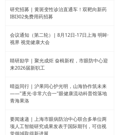
研究招募 | 黄斑变性诊治直通车！双靶向新药
IBI302免费用药招募
会议通知（第二轮）| 8月12日-17日上海 明眸·
视界 视觉健康大会
睛研励学 | 聚光成炬 奋楫新程，市眼防中心迎
来2026届新职工
晴益同行 | 沪果同心护光明，山海协作筑未来
——"逐光·非常六合一"眼健康流动科普馆落地
青海果洛
要闻速递 | 上海市眼病防治中心联合多单位两
项人工智能研究成果发表于国际期刊，可信视
觉领域取得新进展