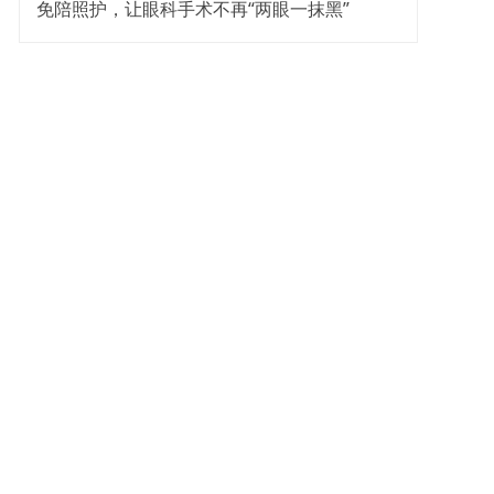
免陪照护，让眼科手术不再“两眼一抹黑”