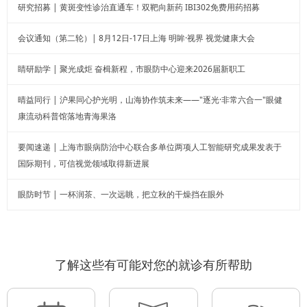
研究招募 | 黄斑变性诊治直通车！双靶向新药 IBI302免费用药招募
会议通知（第二轮）| 8月12日-17日上海 明眸·视界 视觉健康大会
睛研励学 | 聚光成炬 奋楫新程，市眼防中心迎来2026届新职工
晴益同行 | 沪果同心护光明，山海协作筑未来——"逐光·非常六合一"眼健
康流动科普馆落地青海果洛
要闻速递 | 上海市眼病防治中心联合多单位两项人工智能研究成果发表于
国际期刊，可信视觉领域取得新进展
眼防时节 | 一杯润茶、一次远眺，把立秋的干燥挡在眼外
了解这些有可能对您的就诊有所帮助