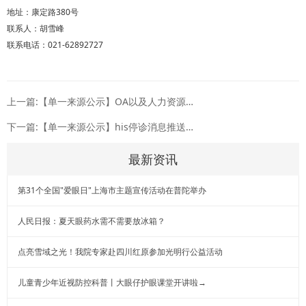
地址：康定路380号
联系人：胡雪峰
联系电话：021-62892727
上一篇:【单一来源公示】OA以及人力资源系统项目维护服务
下一篇:【单一来源公示】his停诊消息推送接口改造
最新资讯
第31个全国"爱眼日"上海市主题宣传活动在普陀举办
人民日报：夏天眼药水需不需要放冰箱？
点亮雪域之光！我院专家赴四川红原参加光明行公益活动
儿童青少年近视防控科普丨大眼仔护眼课堂开讲啦→