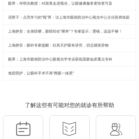
眼界：何明光教授：AI筛查走进视光，让眼健康服务更快更可及
话匣子：点亮学习的“视”界：访上海市眼病防治中心视光中心主任医师徐蔚
上海静安：全身防晒，眼睛却在“裸奔”？专家提示：墨镜，远远不够！
上海静安：眼科专家提醒：狂风天护眼有讲究，切忌揉搓异物
眼界：上海市眼病防治中心眼视光学专业获批国家临床重点专科
免陪照护，让眼科手术不再“两眼一抹黑”
了解这些有可能对您的就诊有所帮助