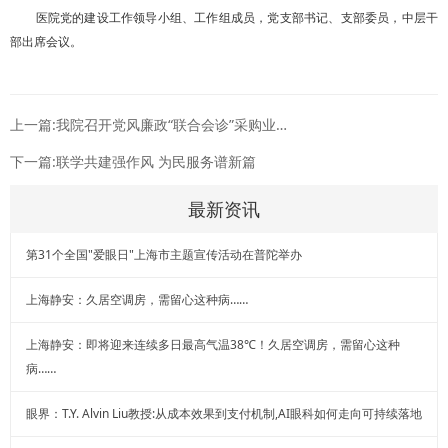
医院党的建设工作领导小组、工作组成员，党支部书记、支部委员，中层干
部出席会议。
上一篇:我院召开党风廉政“联合会诊”采购业务板块专题培训
下一篇:联学共建强作风 为民服务谱新篇
最新资讯
第31个全国"爱眼日"上海市主题宣传活动在普陀举办
上海静安：久居空调房，需留心这种病……
上海静安：即将迎来连续多日最高气温38℃！久居空调房，需留心这种
病……
眼界：T.Y. Alvin Liu教授:从成本效果到支付机制,AI眼科如何走向可持续落地