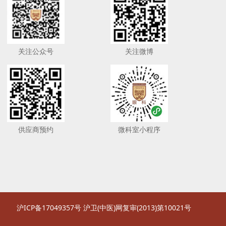
关注公众号
关注微博
供应商预约
微科室小程序
沪ICP备17049357号
沪卫(中医)网复审(2013)第10021号