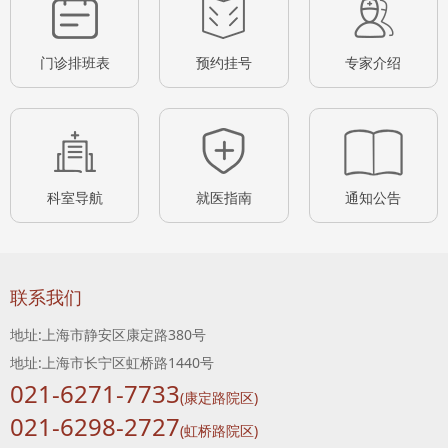
2012年获得上海市申康管理中心党委系统创先争优优秀共产党员称号。工作至今
门诊排班表
预约挂号
专家介绍
在国内专业核心期刊发表论文10余篇。其中青光眼临床研究方面的论文主要有
《小梁切除联合周边虹膜嵌顿治疗闭角性青光眼》、《影响青少年近视非接触眼
压测定的因素及误差分析》、《前房型HAD植入治疗难治性青光眼的疗效观察》
等。
科室导航
就医指南
通知公告
联系我们
地址:上海市静安区康定路380号
地址:上海市长宁区虹桥路1440号
021-6271-7733
(康定路院区)
021-6298-2727
(虹桥路院区)