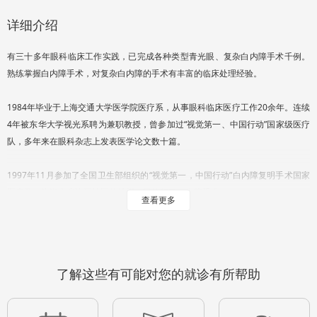
详细介绍
有三十多年眼科临床工作实践，已完成各种类型青光眼、复杂白内障手术千例。
熟练掌握白内障手术，对复杂白内障的手术有丰富的临床处理经验。
1984年毕业于上海交通大学医学院医疗系，从事眼科临床医疗工作20余年。连续
4年被东华大学视光系聘为兼职教授，曾参加过“视觉第一、中国行动”国家级医疗
队，多年来在眼科杂志上发表医学论文数十篇。
1997年11月参加了全国卫生部组织的“视觉第一，中国行动”白内障复明手术国家
医疗队，为湖南省边远地区的特困农民施行了白内障手术。
查看更多
1997年荣立湖南省龙山县个人“三等功”，并获得湖南省和上海市卫生局先进个
人。
了解这些有可能对您的就诊有所帮助
1998年4月-1999年4月在上海市第一人民医院眼科进修玻璃体和视网膜疾病。
2007年11月在新加坡国立眼科中心进修青光眼和白内障。