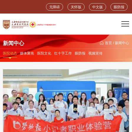
无障碍
关怀版
中文版
眼防报
新闻中心
首页
/
新闻中心
医院动态
媒体聚焦
医院文化
红十字工作
眼防报
视频宣传