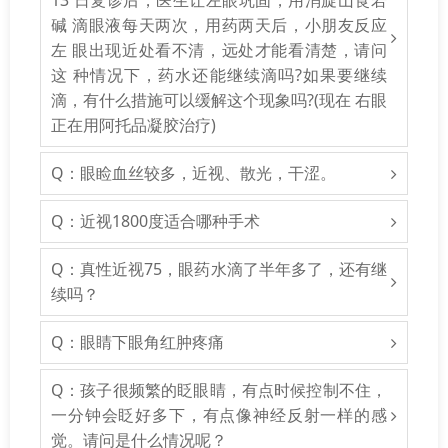
13 日复诊后，医生让左眼巩固，用消旋山莨若
碱 滴眼液每天两次，用药两天后，小朋友反应
左 眼出现近处看不清，远处才能看清楚，请问
这 种情况下，药水还能继续滴吗?如果要继续
滴，有什么措施可以缓解这个现象吗?(现在 右眼
正在用阿托品凝胶治疗)
Q：眼睑血丝较多，近视、散光，干涩。
Q：近视1800度适合哪种手术
Q：真性近视75，眼药水滴了半年多了，还有继
续吗？
Q：眼睛下眼角红肿疼痛
Q：孩子很频繁的眨眼睛，有点时候控制不住，
一分钟会眨好多下，有点像神经反射一样的感
觉。请问是什么情况呢？