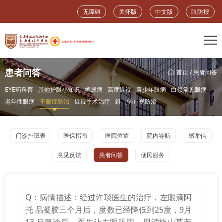
无障碍
关怀版
中文版
眼防报
患者问答
首页
/
患者问答
EYE药科普
其他护眼小知识
糖尿病
高度近视
青少年眼病
白领常见眼病
老年性眼病
干眼症防治
近视手术治疗
斜（弱）视防治
门诊排班表
医保指南
医院位置
院内导航
感谢信
意见反馈
患者问答
便民服务
Q：病情描述：经过许琰医生的治疗，左眼滴阿
托 品凝胶三个月后，度数已经降低到25度，9月