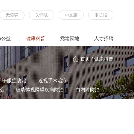
无障碍
关怀版
中文版
眼防报
防公益
健康科普
党建园地
人才招聘
首页
/
健康科普
干眼症防治
近视手术治疗
治
玻璃体视网膜疾病防治
白内障防治