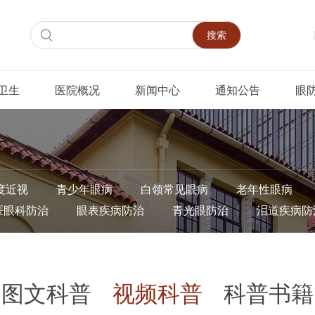
搜索
卫生
医院概况
新闻中心
通知公告
眼
度近视
青少年眼病
白领常见眼病
老年性眼病
医眼科防治
眼表疾病防治
青光眼防治
泪道疾病防
图文科普
视频科普
科普书籍