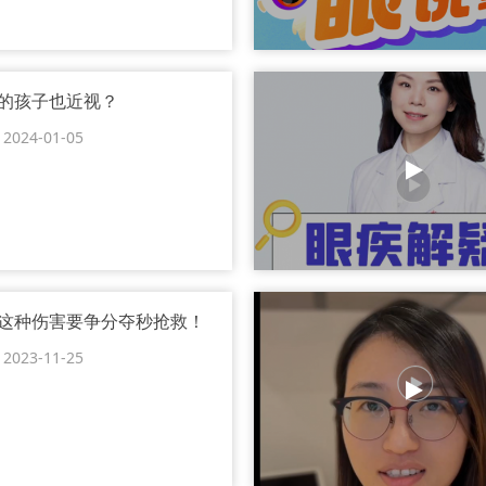
的孩子也近视？
24-01-05
这种伤害要争分夺秒抢救！
23-11-25